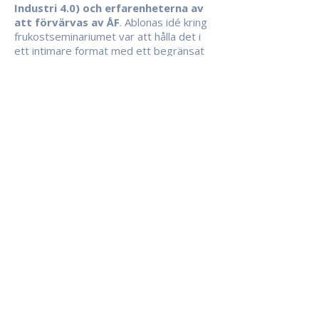
Industri 4.0) och erfarenheterna av
att förvärvas av ÅF
. Ablonas idé kring
frukostseminariumet var att hålla det i
ett intimare format med ett begränsat
antal utvalda deltagare för att
underlätta dialog och kunskapsutbyte.
Seminariumet var fullsatt.
Om du vill få en inbjudan till kommande
aktiviteter så skicka ett mail till
info@ablona.se
.
Ablona AB | M&A-rådgivare Stockholm
Hjälper företag sälja, växa genom förvärv och
maximera ägarvärde
Nybrogatan 6, Stockholm, SWEDEN |
+46 8 661 76 80