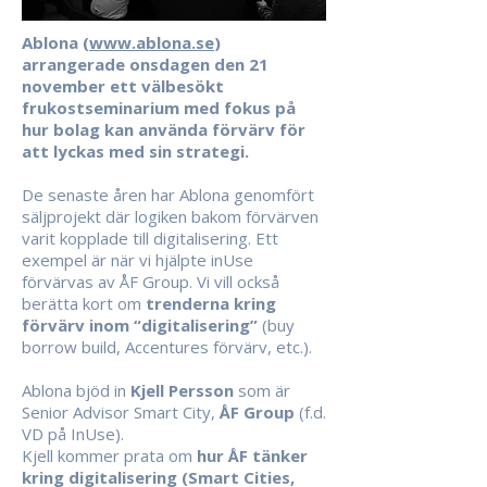
Ablona (
www.ablona.se
)
arrangerade onsdagen den 21
november ett välbesökt
frukostseminarium med fokus på
hur bolag kan använda förvärv för
att lyckas med sin strategi.
De senaste åren har Ablona genomfört
säljprojekt där logiken bakom förvärven
varit kopplade till digitalisering. Ett
exempel är när vi hjälpte inUse
förvärvas av ÅF Group. Vi vill också
berätta kort om
trenderna kring
förvärv inom “digitalisering”
(buy
borrow build, Accentures förvärv, etc.).
Ablona bjöd in
Kjell Persson
som är
Senior Advisor Smart City,
ÅF Group
(f.d.
VD på InUse).
Kjell kommer prata om
hur ÅF tänker
kring digitalisering (Smart Cities,